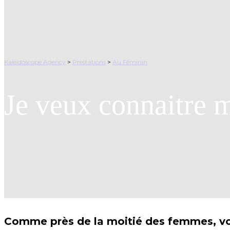
Kaleïdoscope Agency
>
Prestations
>
Au Féminin
Je veux connaitre m
Comme près de la moitié des femmes, vou