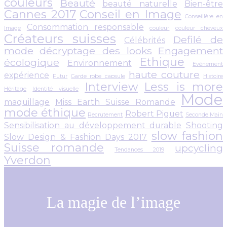
couleurs
Beauté
beauté naturelle
Bien-être
Cannes 2017
Conseil en Image
Conseillère en
Consommation responsable
Image
couleur
couleur cheveux
Créateurs suisses
Defilé de
Célébrités
mode
décryptage des looks
Engagement
Ethique
écologique
Environnement
Evénement
haute couture
expérience
Futur
Garde robe capsule
Histoire
Interview
Less is more
Héritage
Identité visuelle
Mode
maquillage
Miss Earth Suisse Romande
mode éthique
Robert Piguet
Recrutement
Seconde Main
Sensibilisation au développement durable
Shooting
slow fashion
Slow Design & Fashion Days 2017
Suisse romande
upcycling
Tendances 2019
Yverdon
La magie de l’image