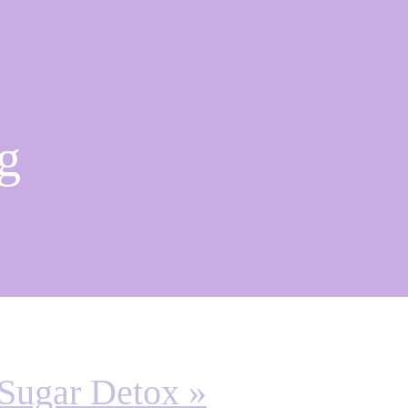
g
 Sugar Detox »