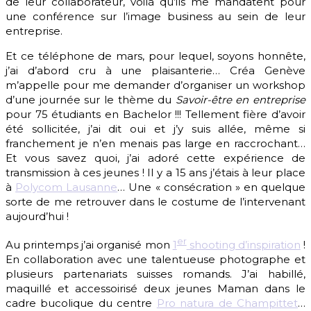
de leur collaborateur, voilà qu’ils me mandatent pour
une conférence sur l’image business au sein de leur
entreprise.
Et ce téléphone de mars, pour lequel, soyons honnête,
j’ai d’abord cru à une plaisanterie… Créa Genève
m’appelle pour me demander d’organiser un workshop
d’une journée sur le thème du
Savoir-être en entreprise
pour 75 étudiants en Bachelor !!! Tellement fière d’avoir
été sollicitée, j’ai dit oui et j’y suis allée, même si
franchement je n’en menais pas large en raccrochant…
Et vous savez quoi, j’ai adoré cette expérience de
transmission à ces jeunes ! Il y a 15 ans j’étais à leur place
à
Polycom Lausanne
… Une « consécration » en quelque
sorte de me retrouver dans le costume de l’intervenant
aujourd’hui !
er
Au printemps j’ai organisé mon
1
shooting d’inspiration
!
En collaboration avec une talentueuse photographe et
plusieurs partenariats suisses romands. J’ai habillé,
maquillé et accessoirisé deux jeunes Maman dans le
cadre bucolique du centre
Pro natura de Champittet
…