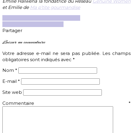
Emilie Halwena la fondatrice du Réseau
Genuine Women
et Emilie de
Ma p’tite gourmandise
entreprenariat
expérience
genuine
women
projets
témoignage
Partager
Laisser un commentaire
Votre adresse e-mail ne sera pas publiée.
Les champs
obligatoires sont indiqués avec
*
Nom
*
E-mail
*
Site web
Commentaire
*