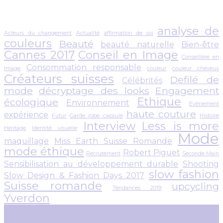
analyse de
Acteurs du changement
Actualité
affirmation de soi
couleurs
Beauté
beauté naturelle
Bien-être
Cannes 2017
Conseil en Image
Conseillère en
Consommation responsable
Image
couleur
couleur cheveux
Créateurs suisses
Defilé de
Célébrités
mode
décryptage des looks
Engagement
Ethique
écologique
Environnement
Evénement
haute couture
expérience
Futur
Garde robe capsule
Histoire
Interview
Less is more
Héritage
Identité visuelle
Mode
maquillage
Miss Earth Suisse Romande
mode éthique
Robert Piguet
Recrutement
Seconde Main
Sensibilisation au développement durable
Shooting
slow fashion
Slow Design & Fashion Days 2017
Suisse romande
upcycling
Tendances 2019
Yverdon