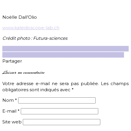
Noëlle Dall’Olio
www.kaleidoscope-lab.ch
Crédit photo : Futura-sciences
analyse de couleurs
Esprit critique
Ethique
Industrie
textile
Jaune moutarde
Mode
Témoignages
Tons chauds
Partager
Laisser un commentaire
Votre adresse e-mail ne sera pas publiée.
Les champs
obligatoires sont indiqués avec
*
Nom
*
E-mail
*
Site web