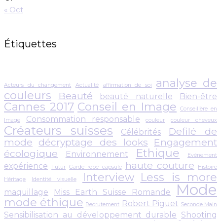
« Oct
Étiquettes
analyse de
Acteurs du changement
Actualité
affirmation de soi
couleurs
Beauté
beauté naturelle
Bien-être
Cannes 2017
Conseil en Image
Conseillère en
Consommation responsable
Image
couleur
couleur cheveux
Créateurs suisses
Defilé de
Célébrités
mode
décryptage des looks
Engagement
Ethique
écologique
Environnement
Evénement
haute couture
expérience
Futur
Garde robe capsule
Histoire
Interview
Less is more
Héritage
Identité visuelle
Mode
maquillage
Miss Earth Suisse Romande
mode éthique
Robert Piguet
Recrutement
Seconde Main
Sensibilisation au développement durable
Shooting