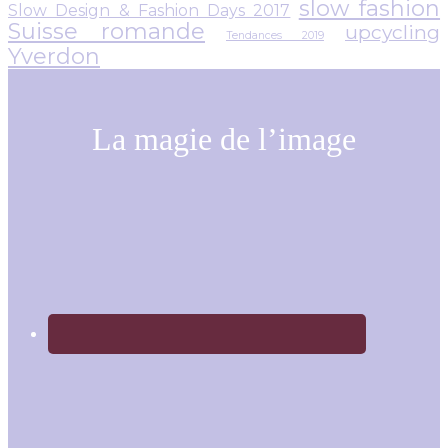
slow fashion
Slow Design & Fashion Days 2017
Suisse romande
upcycling
Tendances 2019
Yverdon
La magie de l’image