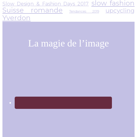
slow fashion
Slow Design & Fashion Days 2017
Suisse romande
upcycling
Tendances 2019
Yverdon
La magie de l’image