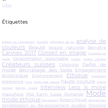
« Oct
Étiquettes
analyse de
Acteurs du changement
Actualité
affirmation de soi
couleurs
Beauté
beauté naturelle
Bien-être
Cannes 2017
Conseil en Image
Conseillère en
Consommation responsable
Image
couleur
couleur cheveux
Créateurs suisses
Defilé de
Célébrités
mode
décryptage des looks
Engagement
Ethique
écologique
Environnement
Evénement
haute couture
expérience
Futur
Garde robe capsule
Histoire
Interview
Less is more
Héritage
Identité visuelle
Mode
maquillage
Miss Earth Suisse Romande
mode éthique
Robert Piguet
Recrutement
Seconde Main
Sensibilisation au développement durable
Shooting